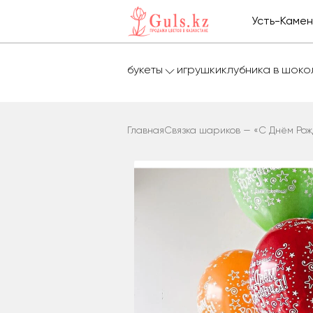
Усть-Каме
букеты
игрушки
клубника в шок
Главная
Связка шариков — «С Днём Рож