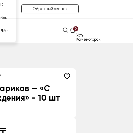
SD
Обратный звонок
убль
0
ары
нге
Усть-
Каменогорск
2
ариков — «С
дения» - 10 шт