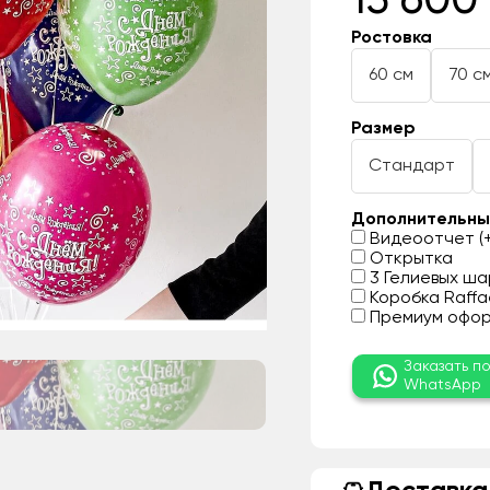
15 600
Ростовка
60 см
70 с
Размер
Стандарт
Дополнительны
Видеоотчет (+
Открытка
3 Гелиевых шар
Коробка Raffae
Премиум оформ
Заказать п
WhatsApp