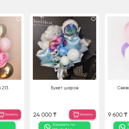
 213
Букет шаров
Связк
24 000 ₸
9 600 ₸
Заказать
Заказать
о
Заказать по