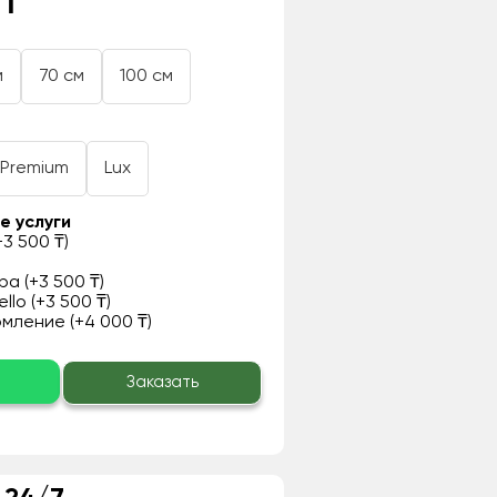
 ₸
м
70 см
100 см
Premium
Lux
е услуги
3 500 ₸)
а (+3 500 ₸)
llo (+3 500 ₸)
ление (+4 000 ₸)
о
Заказать