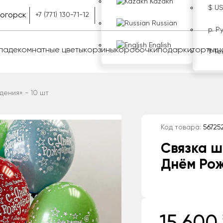
Kazakh
$ U
ногорск
+7 (771) 130-71-12
Russian
р. Р
English
оладе
комнатные цветы
корзины
коробочки
подарки
торты
ш
₸ Те
дения» - 10 шт
Код товара:
56725
Связка ш
Днём Рож