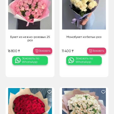
Букет из нежно-розовых 25
Монобукет из белых роз
роз
Заказать
Заказать
16 800 ₸
11 400 ₸
Заказать по
Заказать по
WhatsApp
WhatsApp