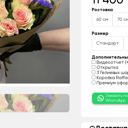
11 400 
Ростовка
60 см
70 с
Размер
Стандарт
Дополнительны
Видеоотчет (+
Открытка
3 Гелиевых шар
Коробка Raffae
Премиум оформ
Заказать п
WhatsApp