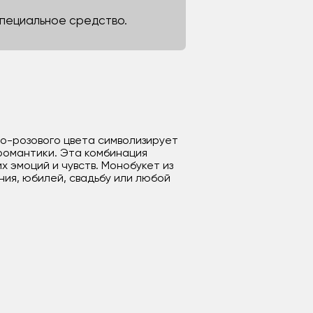
 специальное средство.
то-розового цвета символизирует
 романтики. Эта комбинация
 эмоций и чувств. Монобукет из
ния, юбилей, свадьбу или любой