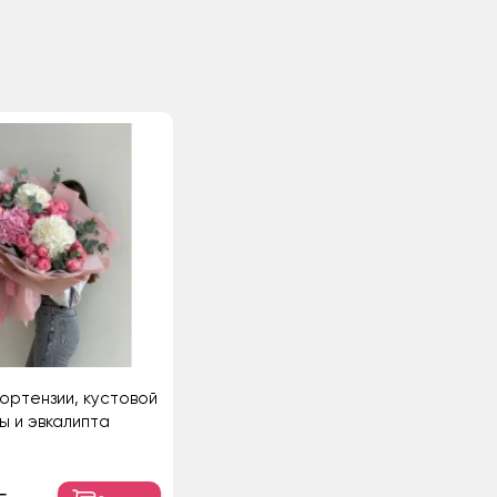
гортензии, кустовой
ы и эвкалипта