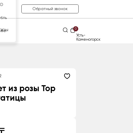
SD
Обратный звонок
убль
0
ары
нге
Усть-
Каменогорск
2
т из розы Top
татицы