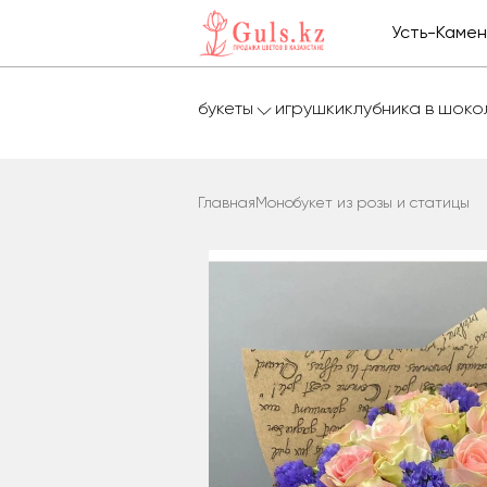
Усть-Каме
букеты
игрушки
клубника в шок
Главная
Монобукет из розы и статицы