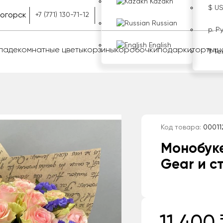
Kazakh
$ U
ногорск
+7 (771) 130-71-12
Russian
р. Р
English
оладе
комнатные цветы
корзины
коробочки
подарки
торты
ш
₸ Те
Код товара:
00011
Монобуке
Gear и с