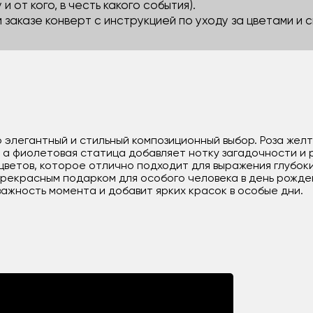
 и от кого, в честь какого события).
м заказе конверт с инструкцией по уходу за цветами и
о элегантный и стильный композиционный выбор. Роза жел
в, а фиолетовая статица добавляет нотку загадочности и
ветов, которое отлично подходит для выражения глубоких
прекрасным подарком для особого человека в день рожде
важность момента и добавит ярких красок в особые дни.