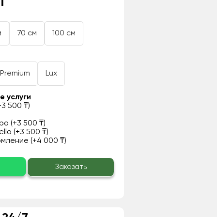
₸
м
70 см
100 см
Premium
Lux
е услуги
3 500 ₸)
а (+3 500 ₸)
llo (+3 500 ₸)
ление (+4 000 ₸)
о
Заказать