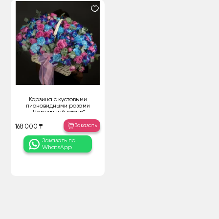
Корзина с кустовыми
пионовидными розами
"Черничный взрыв"
Заказать
168 000 ₸
Заказать по
WhatsApp