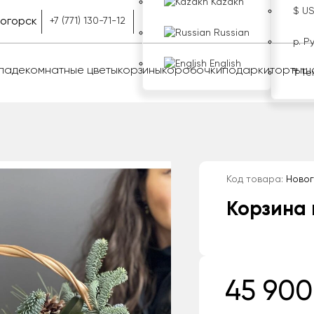
Kazakh
$ U
ногорск
+7 (771) 130-71-12
Russian
р. Р
English
оладе
комнатные цветы
корзины
коробочки
подарки
торты
ш
₸ Те
Код товара:
Новог
Корзина 
45 900