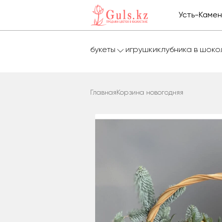
Усть-Каме
букеты
игрушки
клубника в шок
Главная
Корзина новогодняя