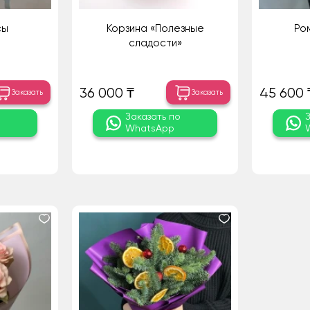
сы
Корзина «Полезные
Ро
сладости»
36 000 ₸
45 600 
Заказать
Заказать
о
Заказать по
WhatsApp