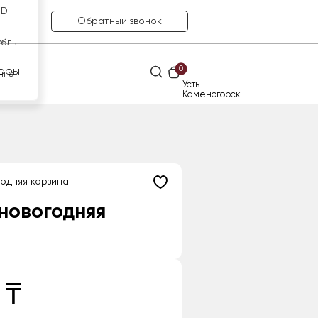
SD
Обратный звонок
убль
0
ары
нге
Усть-
Каменогорск
одняя корзина
новогодняя
 ₸