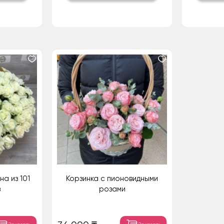
а из 101
Корзинка с пионовидными
з
розами