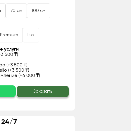
м
70 см
100 см
Premium
Lux
е услуги
3 500 ₸)
а (+3 500 ₸)
llo (+3 500 ₸)
ление (+4 000 ₸)
о
Заказать
 24/7