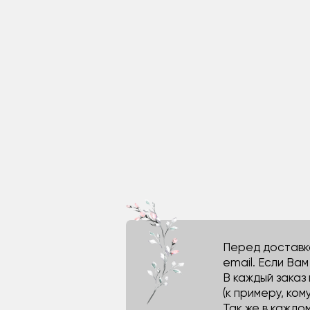
Перед доставко
email. Если Ва
В каждый заказ
(к примеру, кому
Так же в каждо