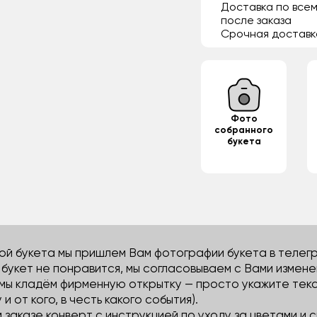
Доставка по всем
после заказа
Срочная доставк
Фото
собранного
букета
й букета мы пришлем Вам фотографии букета в телегра
м букет не понравится, мы согласовываем с Вами измене
 мы кладём фирменную открытку — просто укажите тек
 и от кого, в честь какого события).
м заказе конверт с инструкцией по уходу за цветами и