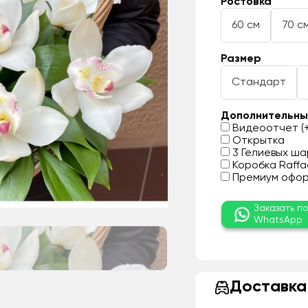
Ростовка
60 см
70 с
Размер
Стандарт
Дополнительны
Видеоотчет (+
Открытка
3 Гелиевых шар
Коробка Raffae
Премиум оформ
Заказать п
WhatsApp
Доставка