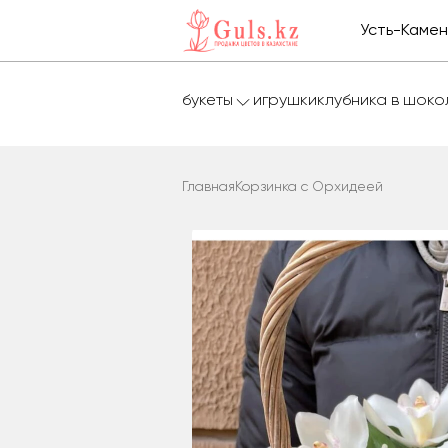
Усть-Каме
букеты
игрушки
клубника в шок
Главная
Корзинка с Орхидеей