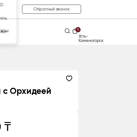
SD
Обратный звонок
убль
0
ары
нге
Усть-
Каменогорск
 с Орхидеей
 ₸