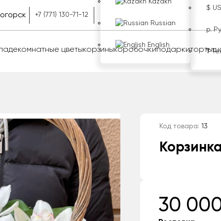
Kazakh
$ U
ногорск
+7 (771) 130-71-12
Russian
р. Р
English
оладе
комнатные цветы
корзины
коробочки
подарки
торты
ш
₸ Те
Код товара:
13
Корзинка
30 000