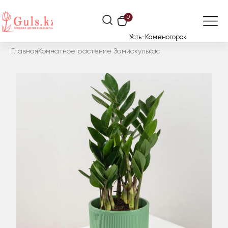
0
Усть-Каменогорск
Главная
Комнатное растение Замиокулькас