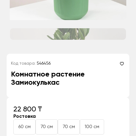
Код товара:
546456
Комнатное растение
Замиокулькас
22 800 ₸
Ростовка
60 см
70 см
70 см
100 см