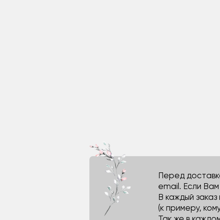
Перед доставко
email. Если Ва
В каждый заказ
(к примеру, кому
Так же в каждо