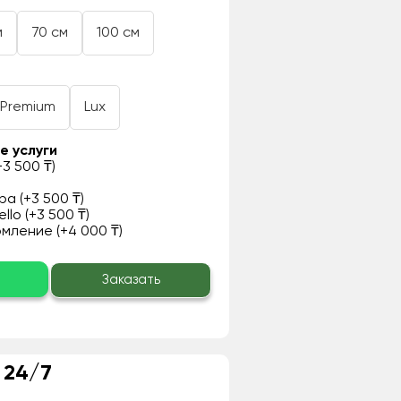
м
70 см
100 см
Premium
Lux
е услуги
3 500 ₸)
а (+3 500 ₸)
llo (+3 500 ₸)
ление (+4 000 ₸)
о
Заказать
 24/7