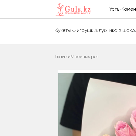
Усть-Каме
букеты
игрушки
клубника в шок
Главная
9 нежных роз