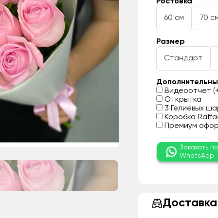
Ростовка
60 см
70 с
Размер
Стандарт
Дополнительны
Видеоотчет (+
Открытка
3 Гелиевых шар
Коробка Raffae
Премиум оформ
Заказать п
WhatsApp
Доставка