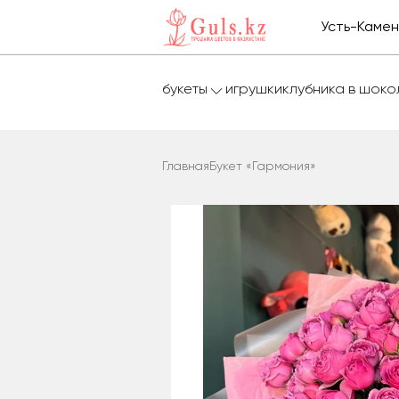
Усть-Каме
букеты
игрушки
клубника в шок
Главная
Букет «Гармония»