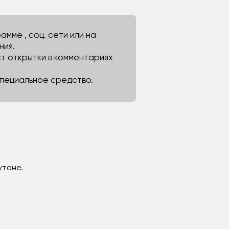
мме , соц. сети или на
ния.
ст открытки в комментариях
 специальное средство.
утоне.