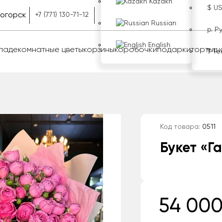
Kazakh
$ U
ногорск
+7 (771) 130-71-12
Russian
р. Р
English
оладе
комнатные цветы
корзины
коробочки
подарки
торты
ш
₸ Те
Код товара:
0511
Букет «Г
54 000