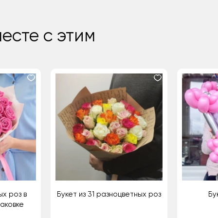
есте с этим
ых роз в
Букет из 31 разноцветных роз
Бу
паковке